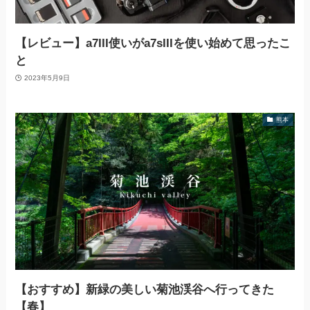
【レビュー】a7III使いがa7sIIIを使い始めて思ったこ
と
2023年5月9日
熊本
【おすすめ】新緑の美しい菊池渓谷へ行ってきた
【春】