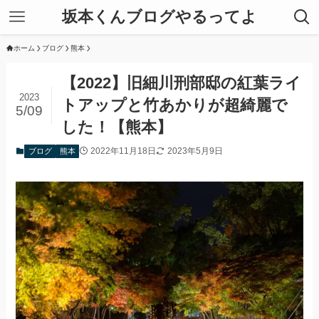
坂本くんブログやるってよ
ホーム
ブログ
熊本
【2022】旧細川刑部邸の紅葉ライ
2023
トアップと竹あかりが超綺麗で
5/09
した！【熊本】
2022年11月18日
2023年5月9日
ブログ
熊本