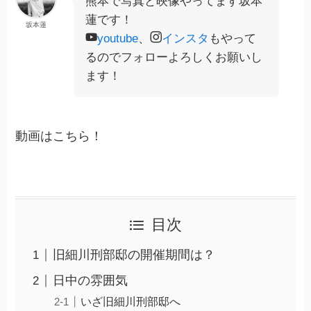
熊本で写真と映像やってます坂本
蓮です！
坂本蓮
youtube
、
インスタ
もやって
るのでフォローよろしくお願いし
ます！
動画はこちら！
目次
旧細川刑部邸の開催期間は？
日中の雰囲気
いざ旧細川刑部邸へ